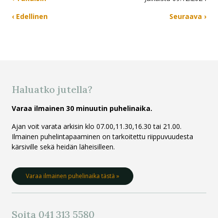
‹ Edellinen
Seuraava ›
Haluatko jutella?
Varaa ilmainen 30 minuutin puhelinaika.
Ajan voit varata arkisin klo 07.00,11.30,16.30 tai 21.00.
Ilmainen puhelintapaaminen on tarkoitettu riippuvuudesta
kärsiville sekä heidän läheisilleen.
Varaa ilmainen puhelinaika tästä »
Soita 041 313 5580