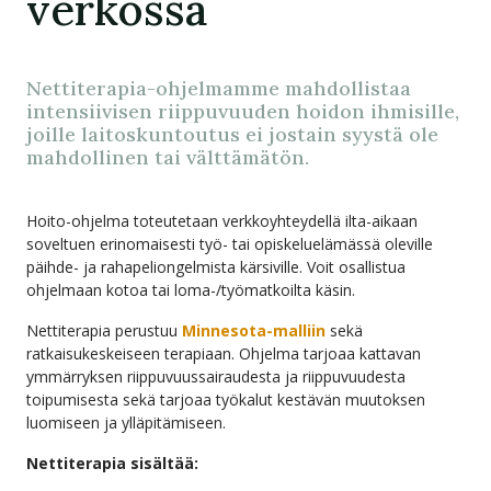
verkossa
Nettiterapia-ohjelmamme mahdollistaa
intensiivisen riippuvuuden hoidon ihmisille,
joille laitoskuntoutus ei jostain syystä ole
mahdollinen tai välttämätön.
Hoito-ohjelma toteutetaan verkkoyhteydellä ilta-aikaan
soveltuen erinomaisesti työ- tai opiskeluelämässä oleville
päihde- ja rahapeliongelmista kärsiville. Voit osallistua
ohjelmaan kotoa tai loma-/työmatkoilta käsin.
Nettiterapia perustuu
Minnesota-malliin
sekä
ratkaisukeskeiseen terapiaan. Ohjelma tarjoaa kattavan
ymmärryksen riippuvuussairaudesta ja riippuvuudesta
toipumisesta sekä tarjoaa työkalut kestävän muutoksen
luomiseen ja ylläpitämiseen.
Nettiterapia sisältää: