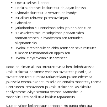
Opetukselliset luennot
Henkilökohtaiset keskustelut ohjaajan kanssa
Ryhmäkeskustelut ja vertaistuen hyödyt
Kirjalliset tehtävät ja tehtäväkirjan
Läheisillan
Jatkohoidon suunnitelman sekä jatkohoidon tuen
12 askeleen toipumisohjelman periaatteiden
ymmärtämisen ja hyödyntämisen raittiuden
ylläpitämiseksi
Työkalut retkahduksen ehkäisemiseen sekä raittiutta
tukevien toimintamallien oppimisen
Työkalut hyvinvoinnin lisäämiseen
Hoito-ohjelman alussa toteutettavissa henkilökohtaisissa
keskusteluissa laadimme yhdessä tavoitteet jaksolle, ja
tavoitteiden toteutumista tarkastellaan jakson edetessä.
Jokaisella ryhmäkokoontumisella on ennalta määritelty teema
luentoineen, tehtävineen ja keskusteluineen. Asiakkailta
edellytämme kykyä sitoutua ryhmän sääntöihin ja
mahdollisuutta osallistua kaikkiin tapaamisiin.
Kuuden viikon kokonaisuus tarjoaa n. 50 tuntia ohjattua