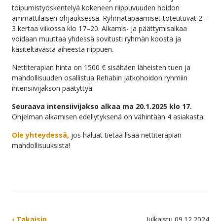
toipumistyöskentelyä kokeneen riippuvuuden hoidon
ammattilaisen ohjauksessa. Ryhmätapaamiset toteutuvat 2–
3 kertaa viikossa klo 17–20. Alkamis- ja päättymisaikaa
voidaan muuttaa yhdessä sovitusti ryhmän koosta ja
käsiteltävästä aiheesta riippuen.
Nettiterapian hinta on 1500 € sisältäen läheisten tuen ja
mahdollisuuden osallistua Rehabin jatkohoidon ryhmiin
intensiivijakson päätyttyä.
Seuraava intensiivijakso alkaa ma 20.1.2025 klo 17.
Ohjelman alkamisen edellytyksenä on vähintään 4 asiakasta.
Ole yhteydessä,
jos haluat tietää lisää nettiterapian
mahdollisuuksista!
‹ Takaisin
Julkaistu 09.12.2024