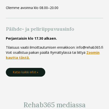
Olemme avoinna klo 08.00–20.00
Päihde- ja peli­riippuvuus­info
Perjantaisin klo 17.30 alkaen.
Tilaisuus vaatii ilmoittautumisen ennakkoon: info@rehab365.fi
Voit osallistua paikan päällä Rymättylässä tai liittyä
Zoomin
kautta tästä.
Katso kaikki infot »
Rehab365 mediassa