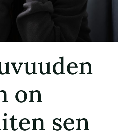
puvuuden
n on
miten sen