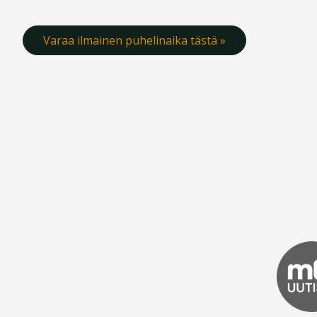
Varaa ilmainen puhelinaika tästä »