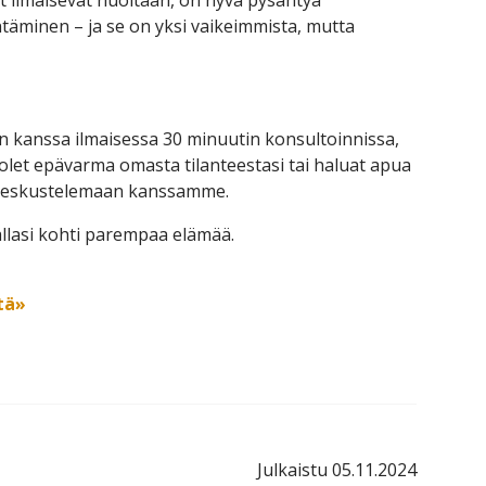
t ilmaisevat huoltaan, on hyvä pysähtyä
täminen – ja se on yksi vaikeimmista, mutta
 kanssa ilmaisessa 30 minuutin konsultoinnissa,
s olet epävarma omasta tilanteestasi tai haluat apua
 keskustelemaan kanssamme.
allasi kohti parempaa elämää.
tä»
Julkaistu 05.11.2024