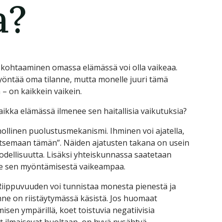
a?
 kohtaaminen omassa elämässä voi olla vaikeaa.
yöntää oma tilanne, mutta monelle juuri tämä
 on kaikkein vaikein.
aikka elämässä ilmenee sen haitallisia vaikutuksia?
ollinen puolustusmekanismi. Ihminen voi ajatella,
hallitsemaan tämän”. Näiden ajatusten takana on usein
odellisuutta. Lisäksi yhteiskunnassa saatetaan
ee sen myöntämisestä vaikeampaa.
 Riippuvuuden voi tunnistaa monesta pienestä ja
anne on riistäytymässä käsistä. Jos huomaat
isen ympärillä, koet toistuvia negatiivisia