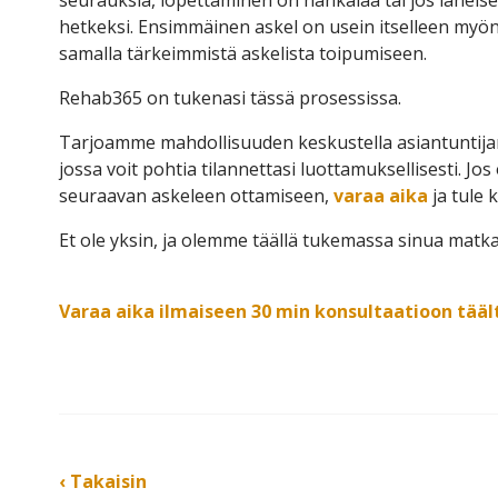
seurauksia, lopettaminen on hankalaa tai jos läheise
hetkeksi. Ensimmäinen askel on usein itselleen myön
samalla tärkeimmistä askelista toipumiseen.
Rehab365 on tukenasi tässä prosessissa.
Tarjoamme mahdollisuuden keskustella asiantuntijan
jossa voit pohtia tilannettasi luottamuksellisesti. Jo
seuraavan askeleen ottamiseen,
varaa aika
ja tule
Et ole yksin, ja olemme täällä tukemassa sinua matk
Varaa aika ilmaiseen 30 min konsultaatioon tääl
‹ Takaisin