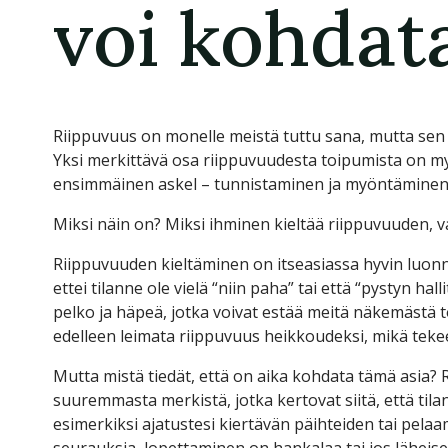
voi kohdat
Riippuvuus on monelle meistä tuttu sana, mutta sen
Yksi merkittävä osa riippuvuudesta toipumista on m
ensimmäinen askel – tunnistaminen ja myöntäminen –
Miksi näin on? Miksi ihminen kieltää riippuvuuden, v
Riippuvuuden kieltäminen on itseasiassa hyvin luonn
ettei tilanne ole vielä “niin paha” tai että “pystyn 
pelko ja häpeä, jotka voivat estää meitä näkemästä t
edelleen leimata riippuvuus heikkoudeksi, mikä tek
Mutta mistä tiedät, että on aika kohdata tämä asia?
suuremmasta merkistä, jotka kertovat siitä, että til
esimerkiksi ajatustesi kiertävän päihteiden tai pelaam