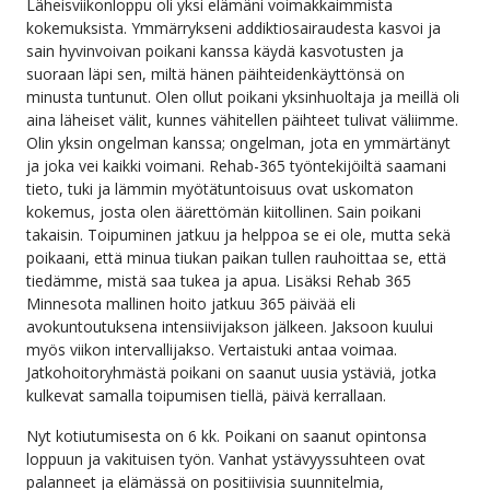
Läheisviikonloppu oli yksi elämäni voimakkaimmista
kokemuksista. Ymmärrykseni addiktiosairaudesta kasvoi ja
sain hyvinvoivan poikani kanssa käydä kasvotusten ja
suoraan läpi sen, miltä hänen päihteidenkäyttönsä on
minusta tuntunut. Olen ollut poikani yksinhuoltaja ja meillä oli
aina läheiset välit, kunnes vähitellen päihteet tulivat väliimme.
Olin yksin ongelman kanssa; ongelman, jota en ymmärtänyt
ja joka vei kaikki voimani. Rehab-365 työntekijöiltä saamani
tieto, tuki ja lämmin myötätuntoisuus ovat uskomaton
kokemus, josta olen äärettömän kiitollinen. Sain poikani
takaisin. Toipuminen jatkuu ja helppoa se ei ole, mutta sekä
poikaani, että minua tiukan paikan tullen rauhoittaa se, että
tiedämme, mistä saa tukea ja apua. Lisäksi Rehab 365
Minnesota mallinen hoito jatkuu 365 päivää eli
avokuntoutuksena intensiivijakson jälkeen. Jaksoon kuului
myös viikon intervallijakso. Vertaistuki antaa voimaa.
Jatkohoitoryhmästä poikani on saanut uusia ystäviä, jotka
kulkevat samalla toipumisen tiellä, päivä kerrallaan.
Nyt kotiutumisesta on 6 kk. Poikani on saanut opintonsa
loppuun ja vakituisen työn. Vanhat ystävyyssuhteen ovat
palanneet ja elämässä on positiivisia suunnitelmia,