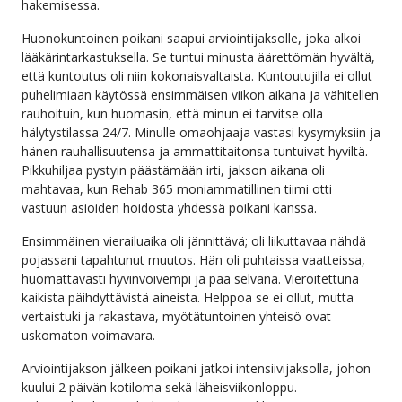
hakemisessa.
Huonokuntoinen poikani saapui arviointijaksolle, joka alkoi
lääkärintarkastuksella. Se tuntui minusta äärettömän hyvältä,
että kuntoutus oli niin kokonaisvaltaista. Kuntoutujilla ei ollut
puhelimiaan käytössä ensimmäisen viikon aikana ja vähitellen
rauhoituin, kun huomasin, että minun ei tarvitse olla
hälytystilassa 24/7. Minulle omaohjaaja vastasi kysymyksiin ja
hänen rauhallisuutensa ja ammattitaitonsa tuntuivat hyviltä.
Pikkuhiljaa pystyin päästämään irti, jakson aikana oli
mahtavaa, kun Rehab 365 moniammatillinen tiimi otti
vastuun asioiden hoidosta yhdessä poikani kanssa.
Ensimmäinen vierailuaika oli jännittävä; oli liikuttavaa nähdä
pojassani tapahtunut muutos. Hän oli puhtaissa vaatteissa,
huomattavasti hyvinvoivempi ja pää selvänä. Vieroitettuna
kaikista päihdyttävistä aineista. Helppoa se ei ollut, mutta
vertaistuki ja rakastava, myötätuntoinen yhteisö ovat
uskomaton voimavara.
Arviointijakson jälkeen poikani jatkoi intensiivijaksolla, johon
kuului 2 päivän kotiloma sekä läheisviikonloppu.