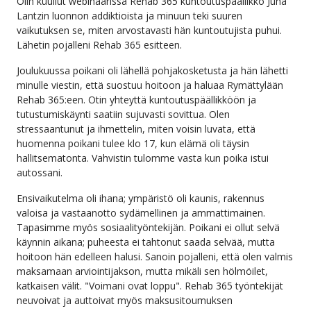
Olin kuullut webinaarissa Rehab 365 kuntoutuspäällikkö Juha
Nettiterapia
Rekrytointi
Lantzin luonnon addiktioista ja minuun teki suuren
vaikutuksen se, miten arvostavasti hän kuntoutujista puhui.
Palvelut läheisille
Ajankohtaista
Lähetin pojalleni Rehab 365 esitteen.
Joulukuussa poikani oli lähellä pohjakosketusta ja hän lähetti
Läheisten retriitti
Materiaalit
minulle viestin, että suostuu hoitoon ja haluaa Rymättylään
Rehab 365:een. Otin yhteyttä kuntoutuspäällikköön ja
tutustumiskäynti saatiin sujuvasti sovittua. Olen
stressaantunut ja ihmettelin, miten voisin luvata, että
huomenna poikani tulee klo 17, kun elämä oli täysin
hallitsematonta. Vahvistin tulomme vasta kun poika istui
autossani.
Ensivaikutelma oli ihana; ympäristö oli kaunis, rakennus
valoisa ja vastaanotto sydämellinen ja ammattimainen.
Tapasimme myös sosiaalityöntekijän. Poikani ei ollut selvä
käynnin aikana; puheesta ei tahtonut saada selvää, mutta
hoitoon hän edelleen halusi. Sanoin pojalleni, että olen valmis
maksamaan arviointijakson, mutta mikäli sen hölmöilet,
katkaisen välit. "Voimani ovat loppu". Rehab 365 työntekijät
neuvoivat ja auttoivat myös maksusitoumuksen