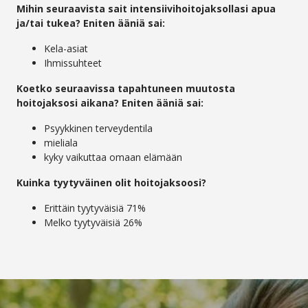
Mihin seuraavista sait intensiivihoitojaksollasi apua
ja/tai tukea? Eniten ääniä sai:
Kela-asiat
Ihmissuhteet
Koetko seuraavissa tapahtuneen muutosta
hoitojaksosi aikana? Eniten ääniä sai:
Psyykkinen terveydentila
mieliala
kyky vaikuttaa omaan elämään
Kuinka tyytyväinen olit hoitojaksoosi?
Erittäin tyytyväisiä 71%
Melko tyytyväisiä 26%