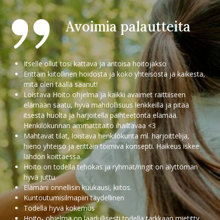
Avoimia palautteita
Itselle ollut tosi kattava ja antoisa hoitojakso
Erittäin kiitollinen hoidosta ja koko yhteisöstä ja kaikesta,
mitä olen täällä saanut!
Loistava Hoito ohjelma ja kaikki avaimet raittiiseen
elämään saatu, hyvä mahdollisuus lenkkeillä ja pitää
itsestä huolta ja harjoitella päihteetöntä elämää.
Henkilökunnan ammattitaito ihailtavaa <3
Mahtavat tilat, loistava henkilökunta ml. harjoittelija,
hieno yhteisö ja erittäin toimiva konsepti. Haikeus iskee
lähdön koittaessa.
Hoito on todella tehokas ja ryhmät/ringit on älyttömän
hyvä juttu.
Elämäni onnellisin kuukausi, kiitos.
Kuntoutumisilmapiiri täydellinen
Todella hyvä kokemus
Hoito- ohjelma on laadullisesti todella tarkkaan mietitty