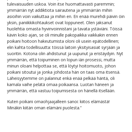
tulevaisuuden uskoa. Voin itse huomattavasti paremmin;
ymmärrän nyt addiktiota sairautena ja ymmärrän mihin
asioihin voin vaikuttaa ja mihin en. En enää murehdi päivin öin
yksin, paniikkikohtaukset ovat loppuneet. Olen jaksanut
huolehtia omasta hyvinvoinnistani ja tavata ystäviäni. Töissä
kävin koko ajan, se oli minulle pakopaikka vaikkakin ennen
poikani hoitoon hakeutumista oloni oli usein epätodellinen;
elin kahta todellisuutta: töissä laitoin yksityisasiat syrjään ja
suoritin. Kotona olin ahdistunut ja uupunut ja eristäydyin. Nyt
ymmärrän, että toipuminen on lopun iän prosessi, mutta
minun oloani helpottaa se, että löytyi hoitomuoto, johon
poikani sitoutui ja jonka johdosta hän on taas oma itsensä.
Läheisyytemme on palannut enkä enää pelkää häntä, oli
kamala vaihe pelätä omaa poikaansa. Luotan häneen ja
ymmärrän, että vastuu toipumisesta on hänellä itsellään.
Kuten poikani omaohjaajalleen sanoi: kiitos elämästä!
Minäkin kiitän oman elämäni puolesta.”