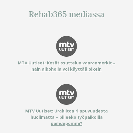
Rehab365 mediassa
MTV Uutiset: Kesätissuttelun vaaranmerkit –
näin alkoholia voi käyttää oikein
MTV Uutiset: Urakiitoa riippuvuudesta
huolimatta – piileeko työpaikoilla
päihdepommi?