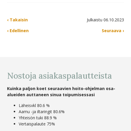
‹ Takaisin
Julkaistu 06.10.2023
‹ Edellinen
Seuraava ›
Nostoja asiakaspalautteista
Kuinka paljon koet seuraavien hoito-ohjelman osa-
alueiden auttaneen sinua toipumisessasi
Läheisvkl 80.6 %
Aamu -ja iltaringit 80.6%
Yhteisön tuki 88.9 %
Vertaispalaute 75%