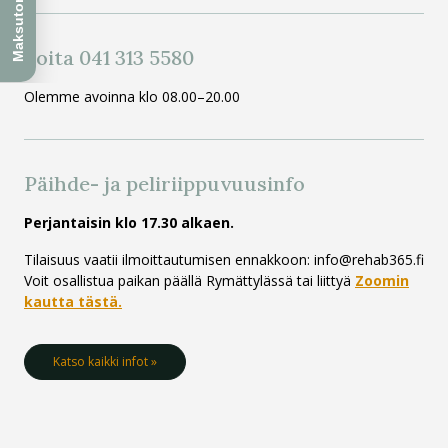
Soita 041 313 5580
Olemme avoinna klo 08.00–20.00
Päihde- ja peli­riippuvuus­info
Perjantaisin klo 17.30 alkaen.
Tilaisuus vaatii ilmoittautumisen ennakkoon: info@rehab365.fi
Voit osallistua paikan päällä Rymättylässä tai liittyä
Zoomin
kautta tästä.
Katso kaikki infot »